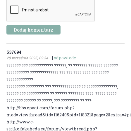
537694
|
odpowiedz
28 września 2025, 02:34
??????? ??? ???????????? ??????, ?? ??????? ??????? ???????
??????????? ?????????????? ??? ??? ???? ???? ??? ?????
?????????????.
????????? ????????? ??? ?????????????? ?? ???????????????,
?????? ??? ??????????? ?? ?????? ???????? ????. ????? ?????
???????? ?????? ?? ?????, ??? ????????? ?? ???:
http://bbs.epaqi.com/forum.php?
mod=viewthread&tid=116240&pid=118321&page=2&extra=#pi
http://www.c-
strike.fakaheda.eu/forum/viewthread.php?