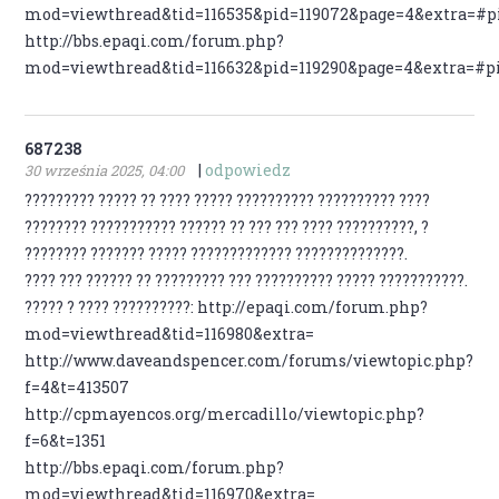
mod=viewthread&tid=116535&pid=119072&page=4&extra=#p
http://bbs.epaqi.com/forum.php?
mod=viewthread&tid=116632&pid=119290&page=4&extra=#p
687238
|
odpowiedz
30 września 2025, 04:00
????????? ????? ?? ???? ????? ?????????? ?????????? ????
???????? ??????????? ?????? ?? ??? ??? ???? ??????????, ?
???????? ??????? ????? ????????????? ??????????????.
???? ??? ?????? ?? ????????? ??? ?????????? ????? ???????????.
????? ? ???? ??????????: http://epaqi.com/forum.php?
mod=viewthread&tid=116980&extra=
http://www.daveandspencer.com/forums/viewtopic.php?
f=4&t=413507
http://cpmayencos.org/mercadillo/viewtopic.php?
f=6&t=1351
http://bbs.epaqi.com/forum.php?
mod=viewthread&tid=116970&extra=