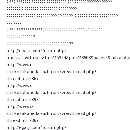
? ??? ??????? ??????? ?????????? ??? ????????????? ?????
??????? ? ??????? ????????? ?????????.
????????? ????? ?????????? ?? ?????, ? ????? ????? ?????????
??? ????.
? ??? ?? ????? ????????? ???????? ???????? ?? ??????
??????????????.
??? ?????? ????????? ??????? ??????:
http://epaqi.com/forum.php?
mod=viewthread&tid=116354&pid=118658&page=2&extra=#p
http://www.c-
strike.fakaheda.eu/forum/viewthread.php?
thread_id=2357
http://www.c-
strike.fakaheda.eu/forum/viewthread.php?
thread_id=2393
http://www.c-
strike.fakaheda.eu/forum/viewthread.php?
thread_id=2367
http://epaqi.com/forum.php?