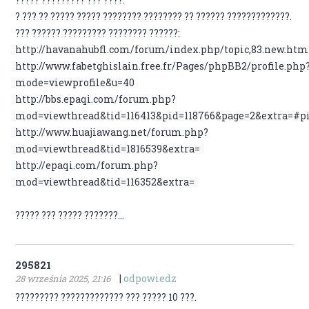
? ??? ?? ????? ????? ???????? ???????? ?? ?????? ?????????????.
??? ?????? ????????? ???????? ??????:
http://havanahubfl.com/forum/index.php/topic,83.new.ht
http://www.fabetghislain.free.fr/Pages/phpBB2/profile.php
mode=viewprofile&u=40
http://bbs.epaqi.com/forum.php?
mod=viewthread&tid=116413&pid=118766&page=2&extra=#p
http://www.huajiawang.net/forum.php?
mod=viewthread&tid=1816539&extra=
http://epaqi.com/forum.php?
mod=viewthread&tid=116352&extra=
????? ??? ????? ???????...
295821
|
odpowiedz
28 września 2025, 21:16
????????? ????????????? ??? ????? 10 ???.