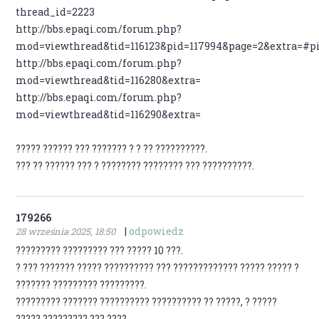
thread_id=2223
http://bbs.epaqi.com/forum.php?
mod=viewthread&tid=116123&pid=117994&page=2&extra=#p
http://bbs.epaqi.com/forum.php?
mod=viewthread&tid=116280&extra=
http://bbs.epaqi.com/forum.php?
mod=viewthread&tid=116290&extra=
????? ?????? ??? ??????? ? ? ?? ??????????.
??? ?? ?????? ??? ? ???????? ???????? ??? ??????????.
179266
|
odpowiedz
28 września 2025, 18:50
????????? ????????? ??? ????? 10 ???.
? ??? ??????? ????? ?????????? ??? ????????????? ????? ????? ?
??????? ????????? ?????????.
????????? ??????? ?????????? ?????????? ?? ?????, ? ?????
????? ????????? ??? ????.