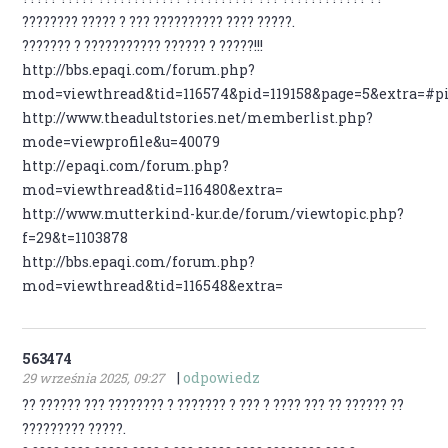
???????? ????? ? ??? ?????????? ???? ?????.
??????? ? ??????????? ?????? ? ?????!!!
http://bbs.epaqi.com/forum.php?
mod=viewthread&tid=116574&pid=119158&page=5&extra=#pi
http://www.theadultstories.net/memberlist.php?
mode=viewprofile&u=40079
http://epaqi.com/forum.php?
mod=viewthread&tid=116480&extra=
http://www.mutterkind-kur.de/forum/viewtopic.php?
f=29&t=1103878
http://bbs.epaqi.com/forum.php?
mod=viewthread&tid=116548&extra=
563474
|
odpowiedz
29 września 2025, 09:27
?? ?????? ??? ???????? ? ??????? ? ??? ? ???? ??? ?? ?????? ??
????????? ?????.