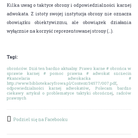
Kilka uwag o taktyce obrony i odpowiedzialności karnej
adwokata. Z istoty swojej instytucja obrony nie oznacza
obowiązku obiektywizmu, ale obowiązek działania
wyłącznie na korzyść reprezentowanej strony (...).
Tagi:
obrońców. Dziś ten bardzo aktualny. Prawo karne # obrońca w
sprawie karnej # pomoc prawna # adwokat szczecin
#kancelaria adwokacka #
http://www.bibliotekacyfrowa.pl/Content/34577/007.pdf
odpowiedzialności karnej adwokatów
Polecam bardzo
ciekawy artykuł o problematyce taktyki obrończej
radców
prawnych
Podziel się na Facebooku