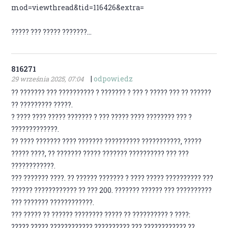
mod=viewthread&tid=116426&extra=
????? ??? ????? ???????...
816271
|
odpowiedz
29 września 2025, 07:04
?? ??????? ??? ?????????? ? ??????? ? ??? ? ????? ??? ?? ??????
?? ????????? ?????.
? ???? ???? ????? ??????? ? ??? ????? ???? ???????? ??? ?
?????????????.
?? ???? ??????? ???? ??????? ?????????? ???????????, ?????
????? ????, ?? ??????? ????? ??????? ?????????? ??? ???
????????????.
??? ??????? ????. ?? ?????? ??????? ? ???? ????? ?????????? ???
?????? ???????????? ?? ??? 200. ??????? ?????? ??? ??????????
??? ??????? ????????????.
??? ????? ?? ?????? ???????? ????? ?? ?????????? ? ????:
????? ????? ???????????? ?????????? ??? ???????????? ??