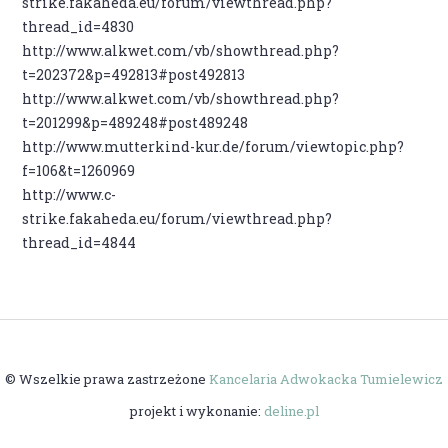
strike.fakaheda.eu/forum/viewthread.php?
thread_id=4830
http://www.alkwet.com/vb/showthread.php?
t=202372&p=492813#post492813
http://www.alkwet.com/vb/showthread.php?
t=201299&p=489248#post489248
http://www.mutterkind-kur.de/forum/viewtopic.php?
f=106&t=1260969
http://www.c-
strike.fakaheda.eu/forum/viewthread.php?
thread_id=4844
© Wszelkie prawa zastrzeżone
Kancelaria Adwokacka Tumielewicz
projekt i wykonanie:
deline.pl