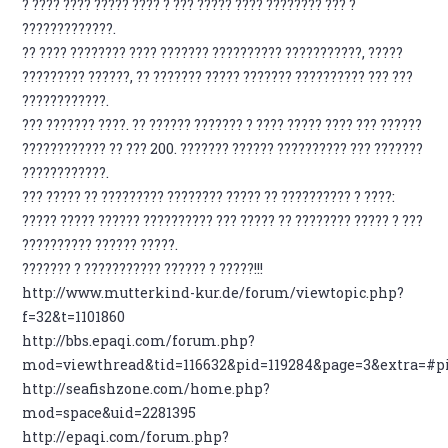
? ???? ???? ????? ???? ? ??? ????? ???? ???????? ??? ?
?????????????.
?? ???? ???????? ???? ??????? ?????????? ???????????, ?????
????????? ??????, ?? ??????? ????? ??????? ?????????? ??? ???
????????????.
??? ??????? ????. ?? ?????? ??????? ? ???? ????? ???? ??? ??????
???????????? ?? ??? 200. ??????? ?????? ?????????? ??? ???????
????????????.
??? ????? ?? ????????? ???????? ????? ?? ?????????? ? ????:
????? ????? ?????? ?????????? ??? ????? ?? ???????? ????? ? ???
?????????? ?????? ?????.
??????? ? ??????????? ?????? ? ?????!!!
http://www.mutterkind-kur.de/forum/viewtopic.php?
f=32&t=1101860
http://bbs.epaqi.com/forum.php?
mod=viewthread&tid=116632&pid=119284&page=3&extra=#p
http://seafishzone.com/home.php?
mod=space&uid=2281395
http://epaqi.com/forum.php?