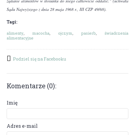
żądanie alimentów w stosunku do niego całkowicie oddalić." (uchwała
Sądu Najwyższego z dnia 28 maja 1968 r., III CZP 49/68).
Tagi:
alimenty
macocha
ojczym
pasierb
świadczenia
alimentacyjne
Podziel się na Facebooku
Komentarze (0):
Imię
Adres e-mail